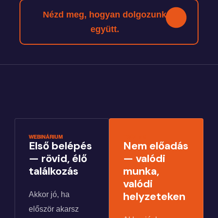
Nézd meg, hogyan dolgozunk
együtt.
WEBINÁRIUM
TRÉNING
Első belépés
Nem előadás
— rövid, élő
— valódi
találkozás
munka,
valódi
helyzeteken
Akkor jó, ha
először akarsz