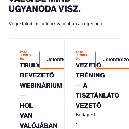
UGYANODA VISZ.
Végre látod, mi történik valójában a cégedben.
2026.
2026.
JÚNIUS
JÚNIUS
10.
Jelentkezem
24.
Jelentkez
TRULY
VEZETŐ
BEVEZETŐ
TRÉNING
WEBINÁRIUM
— A
—
TISZTÁNLÁTÓ
HOL
VEZETŐ
VAN
Budapest
·
VALÓJÁBAN