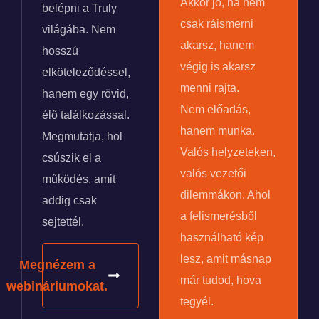
Akkor jó, ha nem
belépni a Truly
csak ráismerni
világába. Nem
akarsz, hanem
hosszú
végig is akarsz
elköteleződéssel,
menni rajta.
hanem egy rövid,
Nem előadás,
élő találkozással.
hanem munka.
Megmutatja, hol
Valós helyzeteken,
csúszik el a
valós vezetői
működés, amit
dilemmákon. Ahol
addig csak
a felismerésből
sejtettél.
használható kép
lesz, amit másnap
Megnézem a
már tudod, hova
webináriumokat.
tegyél.