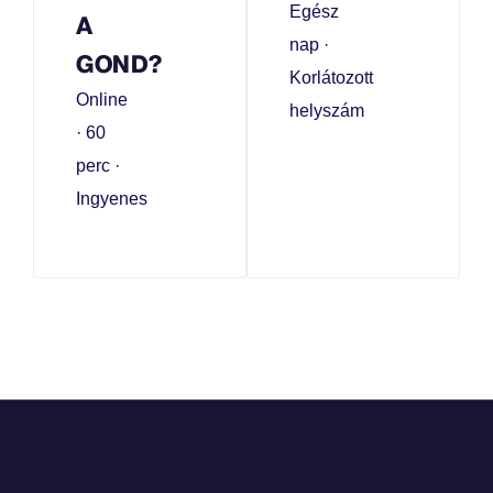
Egész
A
nap ·
GOND?
Korlátozott
Online
helyszám
· 60
perc ·
Ingyenes